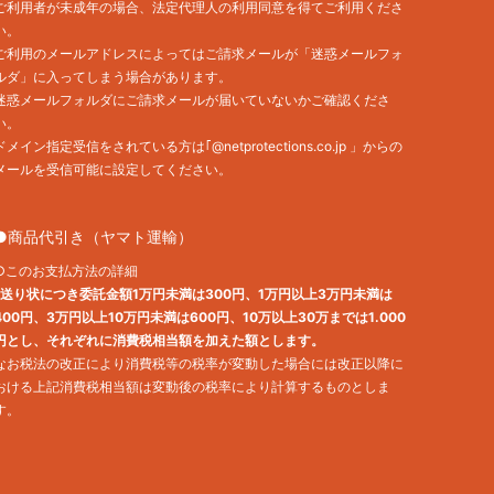
ご利用者が未成年の場合、法定代理人の利用同意を得てご利用くださ
い。
ご利用のメールアドレスによってはご請求メールが「迷惑メールフォ
ルダ」に入ってしまう場合があります。
迷惑メールフォルダにご請求メールが届いていないかご確認くださ
い。
ドメイン指定受信をされている方は｢@netprotections.co.jp 」からの
メールを受信可能に設定してください。
●商品代引き（ヤマト運輸）
○このお支払方法の詳細
1送り状につき委託金額1万円未満は300円、1万円以上3万円未満は
400円、3万円以上10万円未満は600円、10万以上30万までは1.000
円とし、それぞれに消費税相当額を加えた額とします。
なお税法の改正により消費税等の税率が変動した場合には改正以降に
おける上記消費税相当額は変動後の税率により計算するものとしま
す。