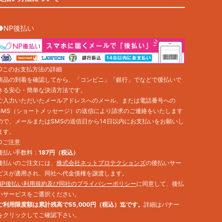
●NP後払い
○このお支払方法の詳細
商品の到着を確認してから、「コンビニ」「銀行」でなどで後払いで
きる安心・簡単な決済方法です。
ご入力いただいたメールアドレスへのメール、または電話番号への
SMS（ショートメッセージ）の送信により請求のご連絡をいたします
ので、メールまたはSMSの送信日から14日以内にお支払いをお願いし
ます。
○ご注意
後払い手数料：
187円（税込）
後払いのご注文には、
株式会社ネットプロテクションズ
の後払いサー
ビスが適用され、同社へ代金債権を譲渡します。
NP後払い利用規約及び同社のプライバシーポリシー
に同意して、後払
いサービスをご選択ください。
ご利用限度額は累計残高で55,000円（税込）迄です。
詳細はバナー
をクリックしてご確認下さい。