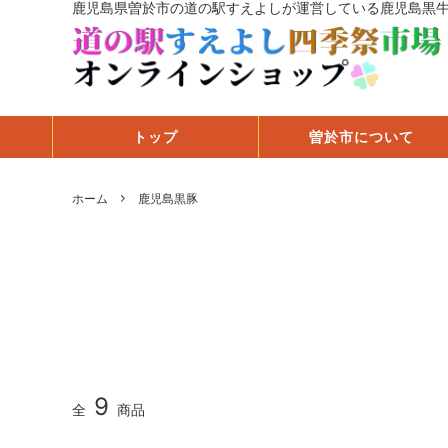
鹿児島県曽於市の道の駅すえよしが運営している鹿児島黒
トップ
曽於市について
ホーム
鹿児島黒豚
9
全
商品